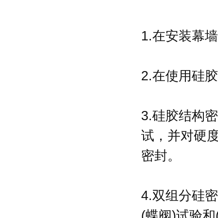
1.在安装幕
2.在使用硅
3.硅胶结构
试，并对硬
密封。
4.双组分硅
(蝶阀)试验