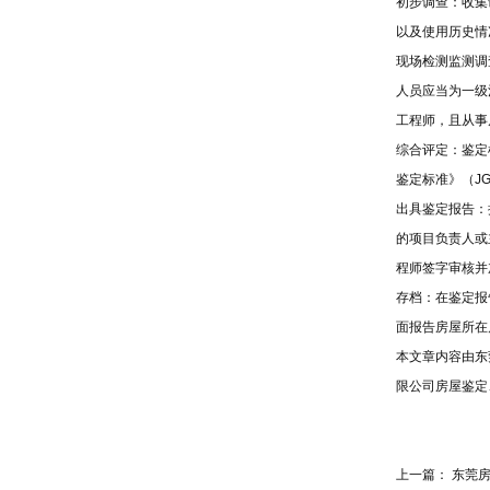
初步调查：收集
以及使用历史情
现场检测监测调
人员应当为一级
工程师，且从事
综合评定：鉴定
鉴定标准》（JG
出具鉴定报告：
的项目负责人或
程师签字审核并
存档：在鉴定报
面报告房屋所在
本文章内容由东
限公司房屋鉴定
上一篇：
东莞