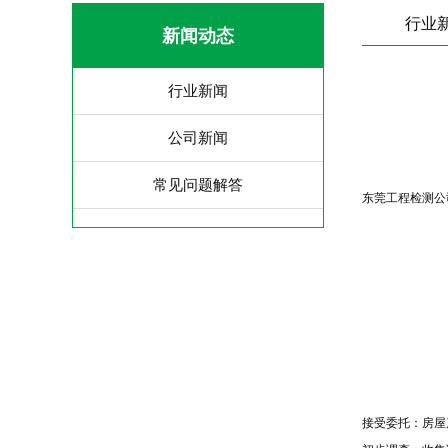
行业
新闻动态
行业新闻
公司新闻
常见问题解答
东莞
工程检测
公
接受委托：房屋