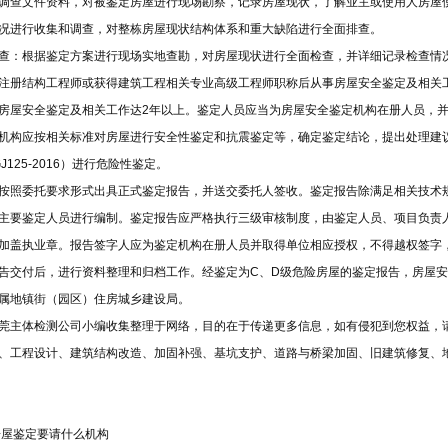
调查文件资料，对被鉴定房屋进行现场勘察，记录房屋现状，了解业主或使用人房屋
况进行收集和调查，对整栋房屋现状结构体系和重大缺陷进行全面排查。
查：根据鉴定方案进行现场实地查勘，对房屋现状进行全面检查，并详细记录检查情
注册结构工程师或获得建筑工程相关专业高级工程师职称后从事房屋安全鉴定及相关
房屋安全鉴定及相关工作达2年以上。鉴定人员应当为房屋安全鉴定机构在册人员，
机构应按相关标准对房屋进行安全性鉴定和抗震鉴定等，确定鉴定结论，提出处理建
J125-2016）进行危险性鉴定。
按照委托要求形式出具正式鉴定报告，并送交委托人签收。鉴定报告除满足相关技术
主要鉴定人员进行编制。鉴定报告应严格执行三级审核制度，由鉴定人员、项目负责
加盖执业章。报告签字人应为鉴定机构在册人员并取得单位相应授权，不得越权签字
告交付后，进行资料整理和归档工作。经鉴定为C、D级危险房屋的鉴定报告，房屋安
属地镇街（园区）住房城乡建设局。
莞
主体检测
公司小编收集整理于网络，目的在于传递更多信息，如有侵犯到您权益，
、工程设计、建筑结构改造、加固补强、基坑支护、道路与桥梁加固、旧建筑修复、
房屋鉴定要请什么机构